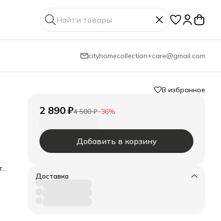
cityhomecollection+care@gmail.com
В избранное
2 890 ₽
4 500 ₽
−
36
%
Добавить в корзину
ть
Доставка